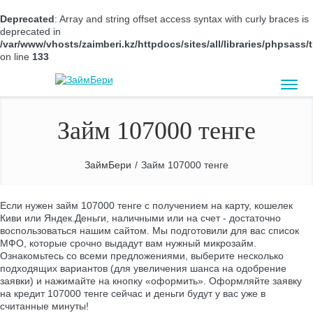
Deprecated
: Array and string offset access syntax with curly braces is
deprecated in
/var/www/vhosts/zaimberi.kz/httpdocs/sites/all/libraries/phpsas
on line
133
Займ 107000 тенге
ЗаймБери
/
Займ 107000 тенге
Если нужен займ 107000 тенге с получением на карту, кошелек
Киви или Яндек.Деньги, наличными или на счет - достаточно
воспользоваться нашим сайтом. Мы подготовили для вас список
МФО, которые срочно выдадут вам нужный микрозайм.
Ознакомьтесь со всеми предложениями, выберите несколько
подходящих вариантов (для увеличения шанса на одобрение
заявки) и нажимайте на кнопку «оформить». Оформляйте заявку
на кредит 107000 тенге сейчас и деньги будут у вас уже в
считанные минуты!