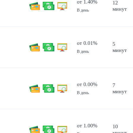
от 1.40%
12
минут
В день
от 0.01%
5
минут
В день
от 0.00%
7
минут
В день
от 1.00%
10
минут