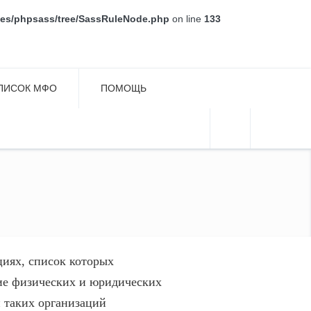
aries/phpsass/tree/SassRuleNode.php
on line
133
ПИСОК МФО
ПОМОЩЬ
циях, список которых
ие физических и юридических
 таких организаций