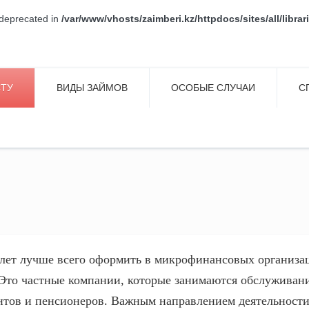
s deprecated in
/var/www/vhosts/zaimberi.kz/httpdocs/sites/all/libr
СТУ
ВИДЫ ЗАЙМОВ
ОСОБЫЕ СЛУЧАИ
С
 лет лучше всего оформить в микрофинансовых организа
 Это частные компании, которые занимаются обслуживан
ентов и пенсионеров. Важным направлением деятельности