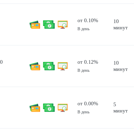
от 0.10%
10
минут
В день
00
от 0.12%
10
минут
В день
от 0.00%
5
минут
В день