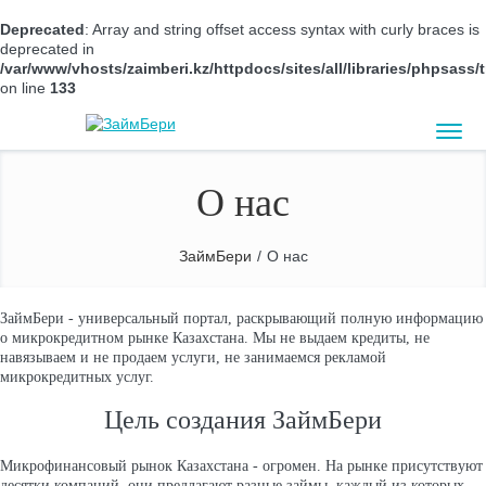
Deprecated
: Array and string offset access syntax with curly braces is
deprecated in
/var/www/vhosts/zaimberi.kz/httpdocs/sites/all/libraries/phpsas
on line
133
О нас
ЗаймБери
/
О нас
ЗаймБери - универсальный портал, раскрывающий полную информацию
о микрокредитном рынке Казахстана. Мы не выдаем кредиты, не
навязываем и не продаем услуги, не занимаемся рекламой
микрокредитных услуг.
Цель создания ЗаймБери
Микрофинансовый рынок Казахстана - огромен. На рынке присутствуют
десятки компаний, они предлагают разные займы, каждый из которых