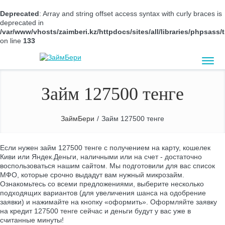
Deprecated
: Array and string offset access syntax with curly braces is
deprecated in
/var/www/vhosts/zaimberi.kz/httpdocs/sites/all/libraries/phpsas
on line
133
Займ 127500 тенге
ЗаймБери
/
Займ 127500 тенге
Если нужен займ 127500 тенге с получением на карту, кошелек
Киви или Яндек.Деньги, наличными или на счет - достаточно
воспользоваться нашим сайтом. Мы подготовили для вас список
МФО, которые срочно выдадут вам нужный микрозайм.
Ознакомьтесь со всеми предложениями, выберите несколько
подходящих вариантов (для увеличения шанса на одобрение
заявки) и нажимайте на кнопку «оформить». Оформляйте заявку
на кредит 127500 тенге сейчас и деньги будут у вас уже в
считанные минуты!