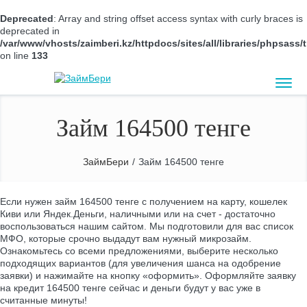
Deprecated
: Array and string offset access syntax with curly braces is
deprecated in
/var/www/vhosts/zaimberi.kz/httpdocs/sites/all/libraries/phpsas
on line
133
Займ 164500 тенге
ЗаймБери
/
Займ 164500 тенге
Если нужен займ 164500 тенге с получением на карту, кошелек
Киви или Яндек.Деньги, наличными или на счет - достаточно
воспользоваться нашим сайтом. Мы подготовили для вас список
МФО, которые срочно выдадут вам нужный микрозайм.
Ознакомьтесь со всеми предложениями, выберите несколько
подходящих вариантов (для увеличения шанса на одобрение
заявки) и нажимайте на кнопку «оформить». Оформляйте заявку
на кредит 164500 тенге сейчас и деньги будут у вас уже в
считанные минуты!