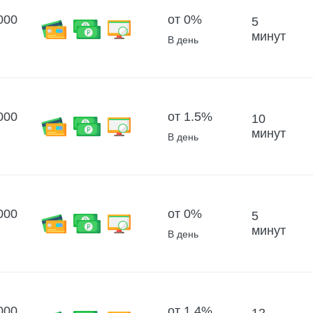
000
от 0%
5
минут
В день
000
от 1.5%
10
минут
В день
000
от 0%
5
минут
В день
000
от 1.4%