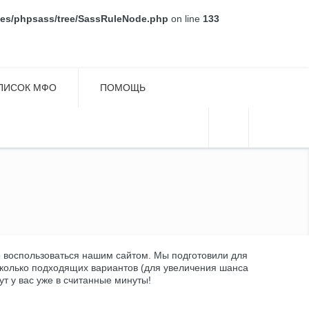
aries/phpsass/tree/SassRuleNode.php
on line
133
ПИСОК МФО
ПОМОЩЬ
но воспользоваться нашим сайтом. Мы подготовили для
колько подходящих вариантов (для увеличения шанса
т у вас уже в считанные минуты!