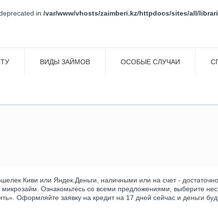
s deprecated in
/var/www/vhosts/zaimberi.kz/httpdocs/sites/all/libr
СТУ
ВИДЫ ЗАЙМОВ
ОСОБЫЕ СЛУЧАИ
С
кошелек Киви или Яндек.Деньги, наличными или на счет - достаточ
 микрозайм. Ознакомьтесь со всеми предложениями, выберите нес
ть». Оформляйте заявку на кредит на 17 дней сейчас и деньги буду