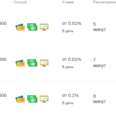
Способ
Ставка
Рассмотрени
000
от 0.01%
5
минут
В день
000
от 0.01%
7
минут
В день
000
от 0.1%
8
минут
В день