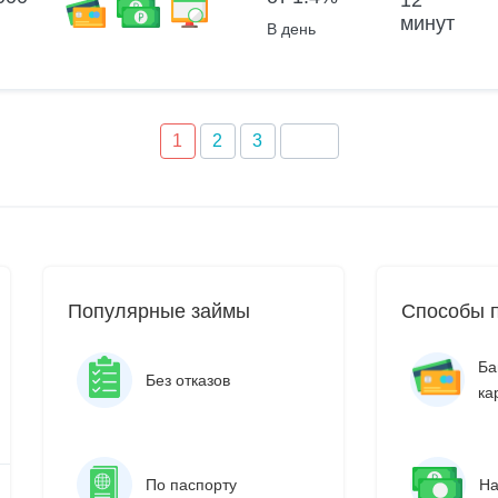
12
минут
В день
1
2
3
Популярные займы
Способы 
Ба
Без отказов
ка
По паспорту
Н