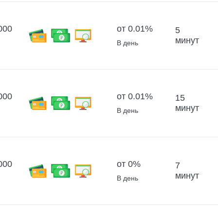
000
от 0.01%
5
минут
В день
000
от 0.01%
15
минут
В день
000
от 0%
7
минут
В день