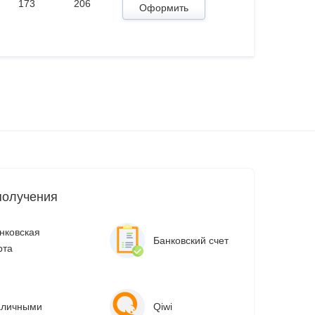
173
206
Оформить
получения
нковская
Банковский счет
рта
аличными
Qiwi