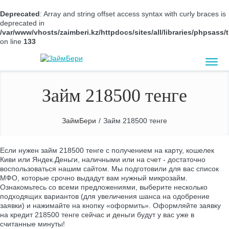
Deprecated
: Array and string offset access syntax with curly braces is
deprecated in
/var/www/vhosts/zaimberi.kz/httpdocs/sites/all/libraries/phpsas
on line
133
Займ 218500 тенге
ЗаймБери
/
Займ 218500 тенге
Если нужен займ 218500 тенге с получением на карту, кошелек
Киви или Яндек.Деньги, наличными или на счет - достаточно
воспользоваться нашим сайтом. Мы подготовили для вас список
МФО, которые срочно выдадут вам нужный микрозайм.
Ознакомьтесь со всеми предложениями, выберите несколько
подходящих вариантов (для увеличения шанса на одобрение
заявки) и нажимайте на кнопку «оформить». Оформляйте заявку
на кредит 218500 тенге сейчас и деньги будут у вас уже в
считанные минуты!