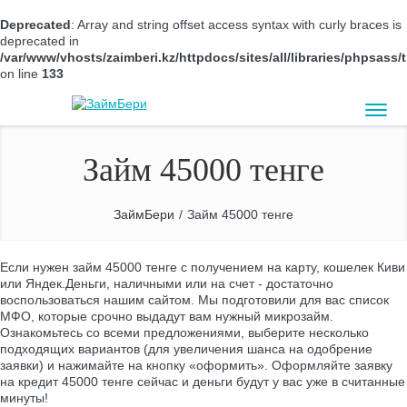
Deprecated
: Array and string offset access syntax with curly braces is
deprecated in
/var/www/vhosts/zaimberi.kz/httpdocs/sites/all/libraries/phpsas
on line
133
Займ 45000 тенге
ЗаймБери
/
Займ 45000 тенге
Если нужен займ 45000 тенге с получением на карту, кошелек Киви
или Яндек.Деньги, наличными или на счет - достаточно
воспользоваться нашим сайтом. Мы подготовили для вас список
МФО, которые срочно выдадут вам нужный микрозайм.
Ознакомьтесь со всеми предложениями, выберите несколько
подходящих вариантов (для увеличения шанса на одобрение
заявки) и нажимайте на кнопку «оформить». Оформляйте заявку
на кредит 45000 тенге сейчас и деньги будут у вас уже в считанные
минуты!