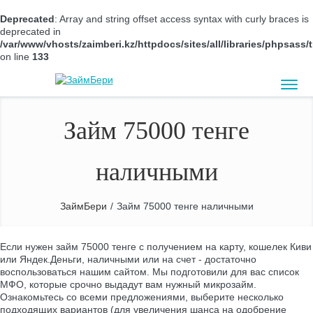
Deprecated
: Array and string offset access syntax with curly braces is
deprecated in
/var/www/vhosts/zaimberi.kz/httpdocs/sites/all/libraries/phpsas
on line
133
Займ 75000 тенге
наличными
ЗаймБери
/
Займ 75000 тенге наличными
Если нужен займ 75000 тенге с получением на карту, кошелек Киви
или Яндек.Деньги, наличными или на счет - достаточно
воспользоваться нашим сайтом. Мы подготовили для вас список
МФО, которые срочно выдадут вам нужный микрозайм.
Ознакомьтесь со всеми предложениями, выберите несколько
подходящих вариантов (для увеличения шанса на одобрение