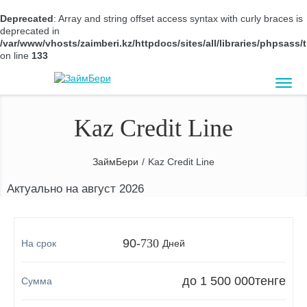
Deprecated
: Array and string offset access syntax with curly braces is
deprecated in
/var/www/vhosts/zaimberi.kz/httpdocs/sites/all/libraries/phpsas
on line
133
Kaz Credit Line
ЗаймБери
/
Kaz Credit Line
Актуально на август 2026
90
-
730
Дней
до 1 500 000
тенге