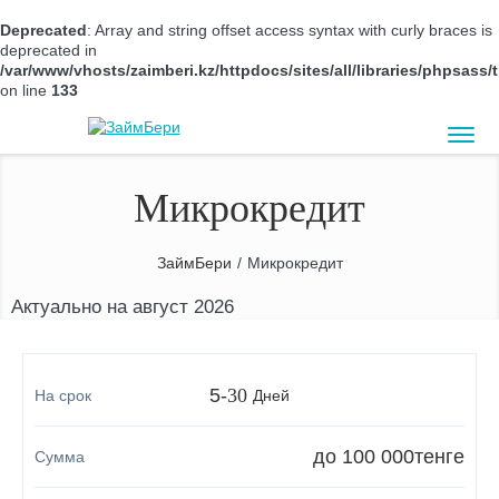
Deprecated
: Array and string offset access syntax with curly braces is
deprecated in
/var/www/vhosts/zaimberi.kz/httpdocs/sites/all/libraries/phpsas
on line
133
Микрокредит
ЗаймБери
/
Микрокредит
Актуально на август 2026
5
-
30
Дней
до 100 000
тенге