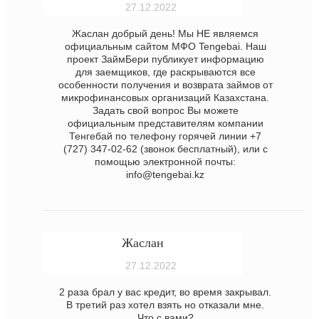
27.12.2022
Жаслан добрый день! Мы НЕ являемся
официальным сайтом МФО Tengebai. Наш
проект ЗаймБери публикует информацию
для заемщиков, где раскрываются все
особенности получения и возврата займов от
микрофинансовых организаций Казахстана.
Задать свой вопрос Вы можете
официальным представителям компании
Тенгебай по телефону горячей линии +7
(727) 347-02-62 (звонок бесплатный), или с
помощью электронной почты:
info@tengebai.kz
Жаслан
27.12.2022
2 раза брал у вас кредит, во время закрывал.
В третий раз хотел взять но отказали мне.
Что с вами?