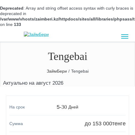
Deprecated
: Array and string offset access syntax with curly braces is
deprecated in
/var/www/vhosts/zaimberi.kz/httpdocs/sites/all/libraries/phpsas
on line
133
Tengebai
ЗаймБери
/
Tengebai
Актуально на август 2026
5
-
30
Дней
до 153 000
тенге