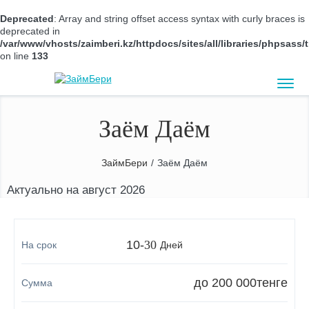
Deprecated
: Array and string offset access syntax with curly braces is
deprecated in
/var/www/vhosts/zaimberi.kz/httpdocs/sites/all/libraries/phpsas
on line
133
Заём Даём
ЗаймБери
/
Заём Даём
Актуально на август 2026
10
-
30
Дней
до 200 000
тенге