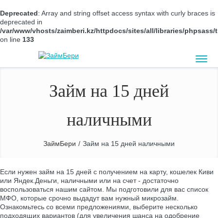
Deprecated
: Array and string offset access syntax with curly braces is
deprecated in
/var/www/vhosts/zaimberi.kz/httpdocs/sites/all/libraries/phpsas
on line
133
Займ на 15 дней
наличными
ЗаймБери
/
Займ на 15 дней наличными
Если нужен займ на 15 дней с получением на карту, кошелек Киви
или Яндек.Деньги, наличными или на счет - достаточно
воспользоваться нашим сайтом. Мы подготовили для вас список
МФО, которые срочно выдадут вам нужный микрозайм.
Ознакомьтесь со всеми предложениями, выберите несколько
подходящих вариантов (для увеличения шанса на одобрение