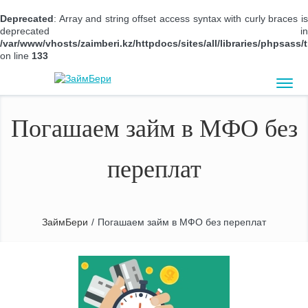
Deprecated
: Array and string offset access syntax with curly braces is
deprecated in
/var/www/vhosts/zaimberi.kz/httpdocs/sites/all/libraries/phpsas
on line
133
Погашаем займ в МФО без
переплат
ЗаймБери
/
Погашаем займ в МФО без переплат